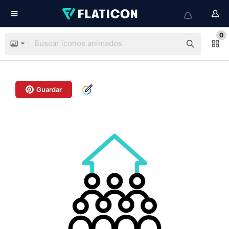
0
Guardar