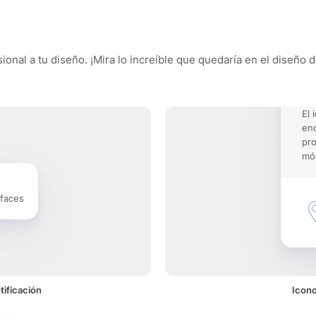
sional a tu diseño. ¡Mira lo increíble que quedaría en el diseño 
El 
enc
pro
móv
rfaces
tificación
Icono