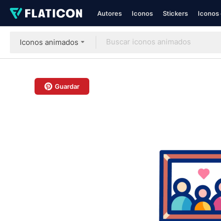
Autores
Iconos
Stickers
Iconos 
Iconos animados
Guardar