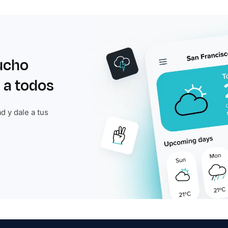
ucho
 a todos
d y dale a tus