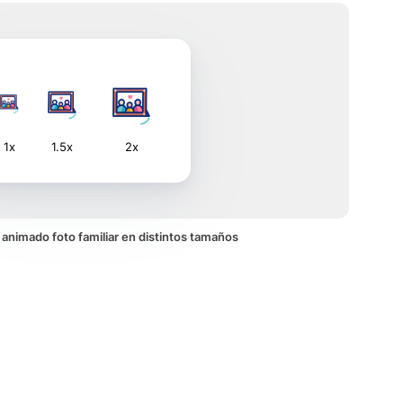
1x
1.5x
2x
o animado foto familiar en distintos tamaños