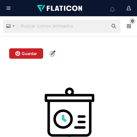
0
Guardar