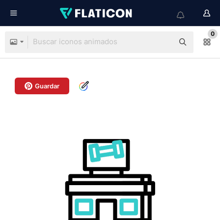
0
Guardar