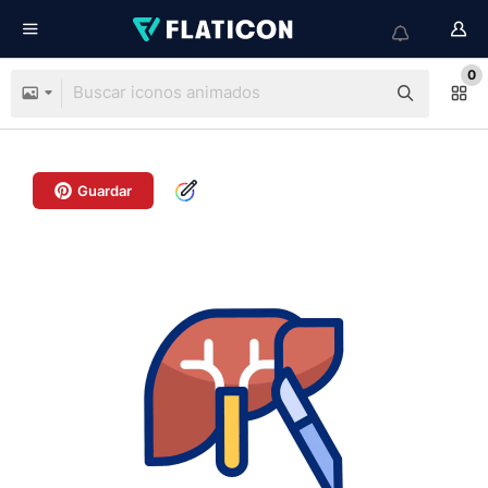
0
Guardar