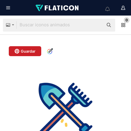
0
Guardar