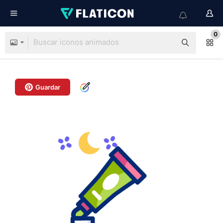
0
Guardar