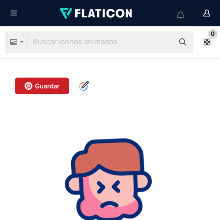
0
Guardar