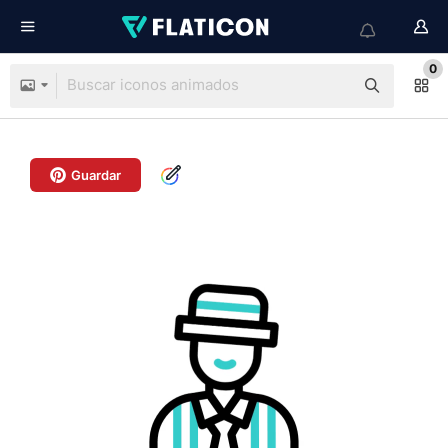
0
Guardar