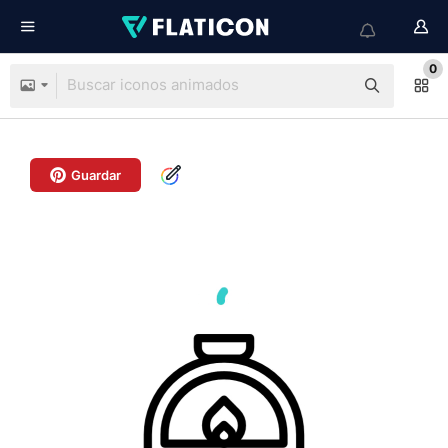
0
Guardar