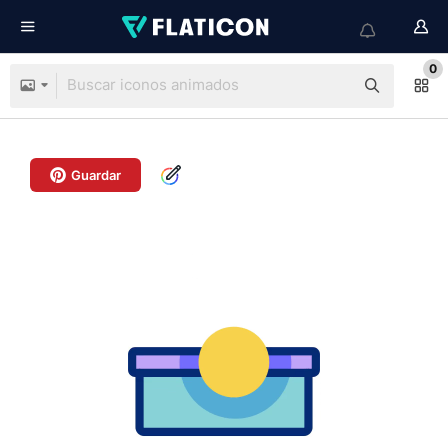
0
Guardar