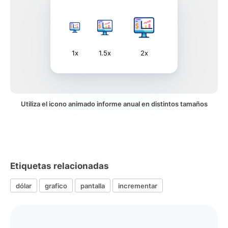
1x
1.5x
2x
Utiliza el icono animado informe anual en distintos tamaños
Etiquetas relacionadas
dólar
grafico
pantalla
incrementar