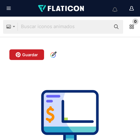
0
Guardar