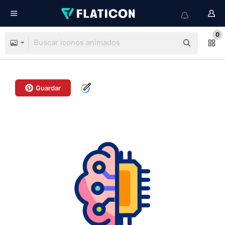
0
Guardar