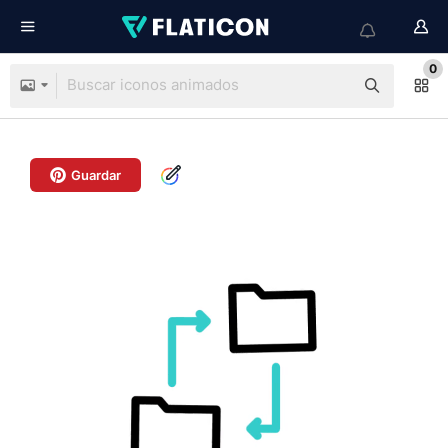
0
Guardar