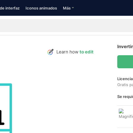
de interfaz
Iconos animados
Más
Inverti
Learn how
to edit
Licencia
Gratis p
Se requi