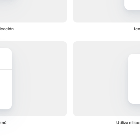
icación
Ico
menú
Utiliza el i