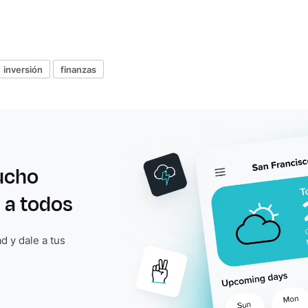
inversión
finanzas
ucho
 a todos
d y dale a tus