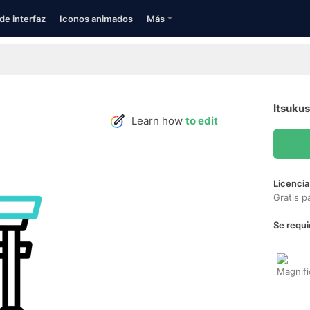
de interfaz
Iconos animados
Más
Itsuku
Learn how
to edit
Licencia
Gratis p
Se requi