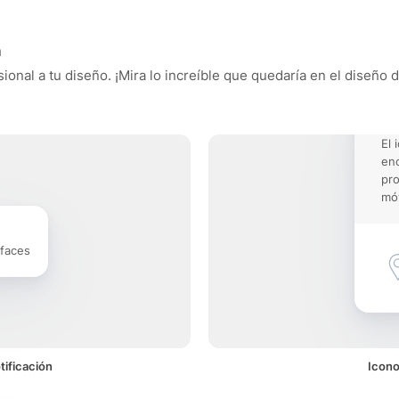
n
onal a tu diseño. ¡Mira lo increíble que quedaría en el diseño 
El 
enc
pro
móv
rfaces
tificación
Icono