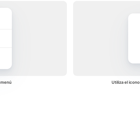
n menú
Utiliza el ico