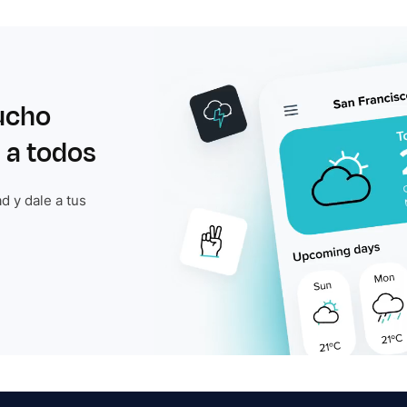
ucho
 a todos
d y dale a tus