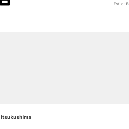
Estilo:
B
n itsukushima