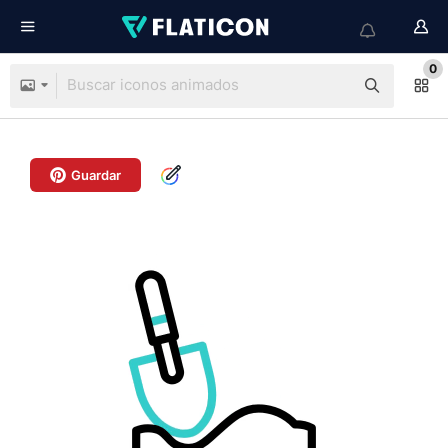
0
Guardar