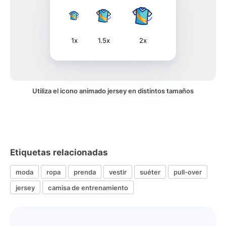
1x
1.5x
2x
Utiliza el icono animado jersey en distintos tamaños
Etiquetas relacionadas
moda
ropa
prenda
vestir
suéter
pull-over
jersey
camisa de entrenamiento