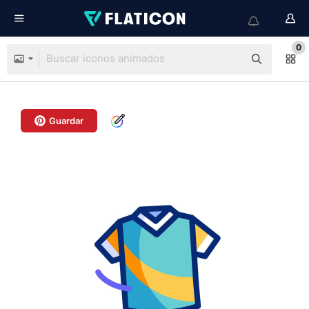
0
Guardar