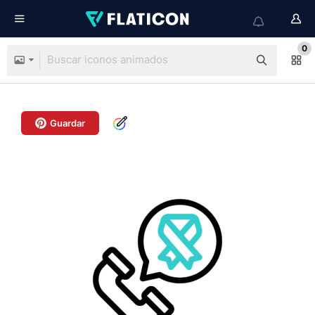
0
Guardar