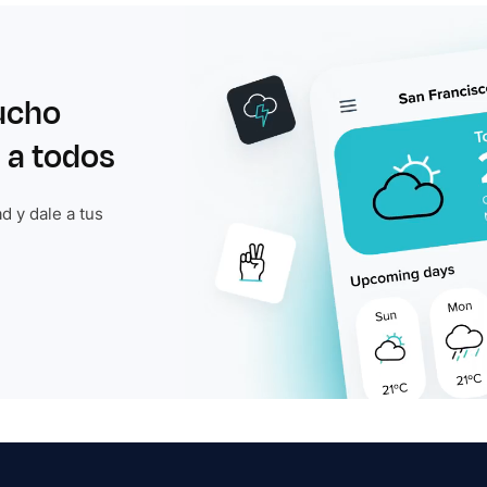
ucho
 a todos
d y dale a tus