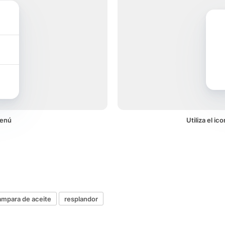
menú
Utiliza el i
ampara de aceite
resplandor