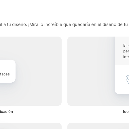
l a tu diseño. ¡Mira lo increíble que quedaría en el diseño de tu
El 
pe
int
rfaces
ficación
Ico