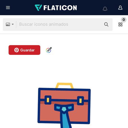
0
Guardar