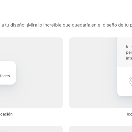
 tu diseño. ¡Mira lo increíble que quedaría en el diseño de tu p
El 
pe
int
rfaces
icación
Ic