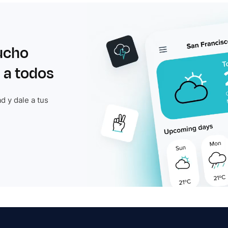
ucho
 a todos
d y dale a tus