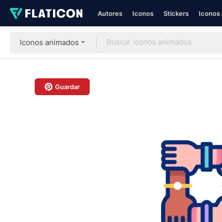
Autores
Iconos
Stickers
Iconos 
Iconos animados
Guardar