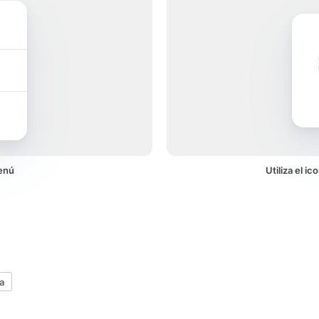
enú
Utiliza el 
a