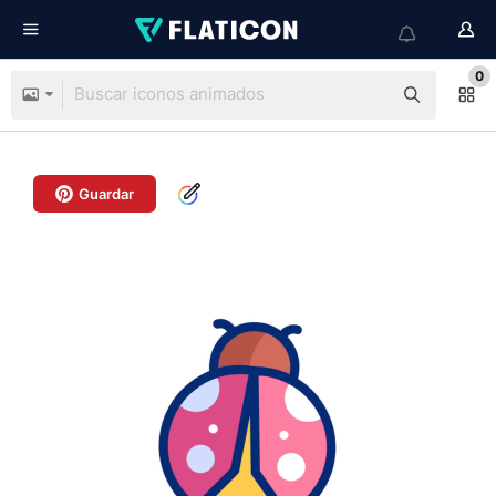
0
Guardar