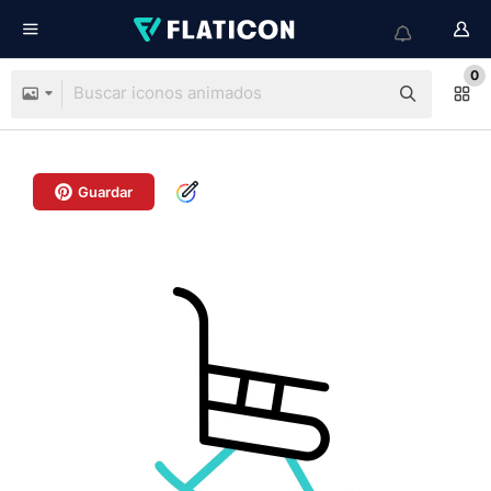
0
Guardar