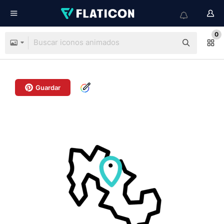
0
Guardar