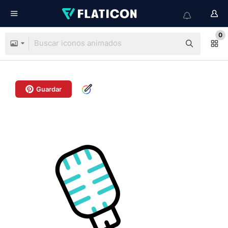
0
Guardar