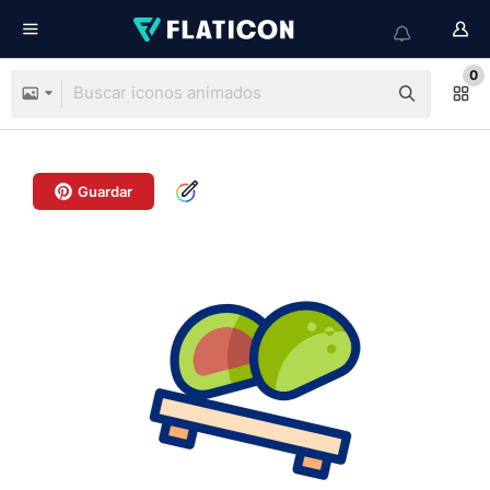
0
Guardar