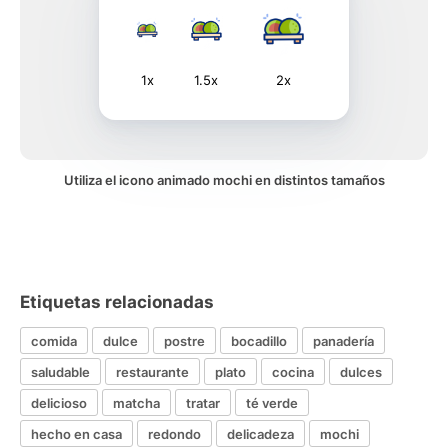
1x
1.5x
2x
Utiliza el icono animado mochi en distintos tamaños
Etiquetas relacionadas
comida
dulce
postre
bocadillo
panadería
saludable
restaurante
plato
cocina
dulces
delicioso
matcha
tratar
té verde
hecho en casa
redondo
delicadeza
mochi