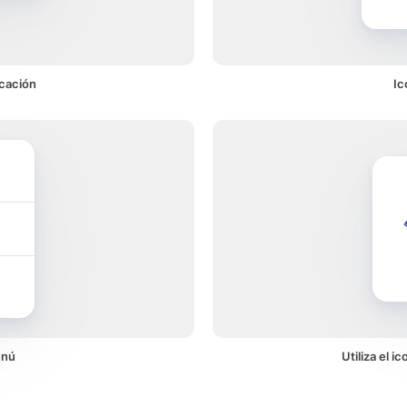
cación
Ic
enú
Utiliza el 