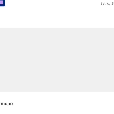
Estilo:
B
n mono