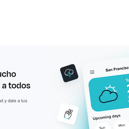
ucho
 a todos
d y dale a tus