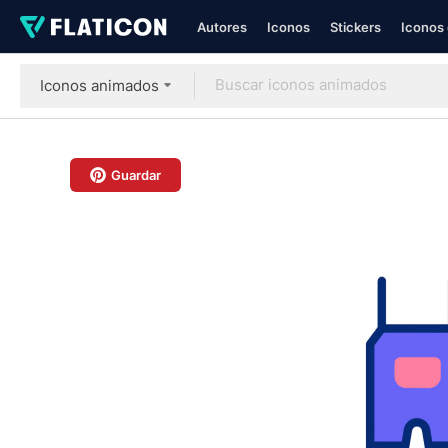
Autores
Iconos
Stickers
Iconos 
Iconos animados
Guardar