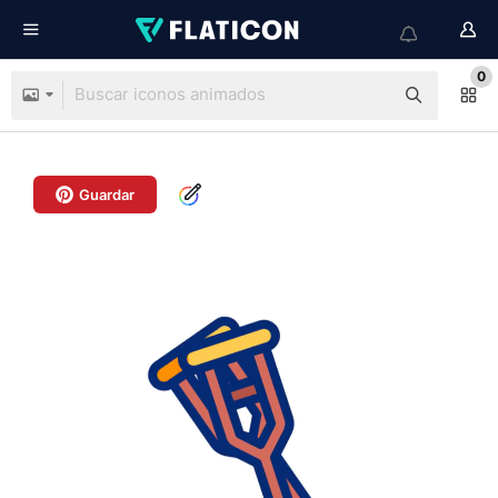
0
Guardar