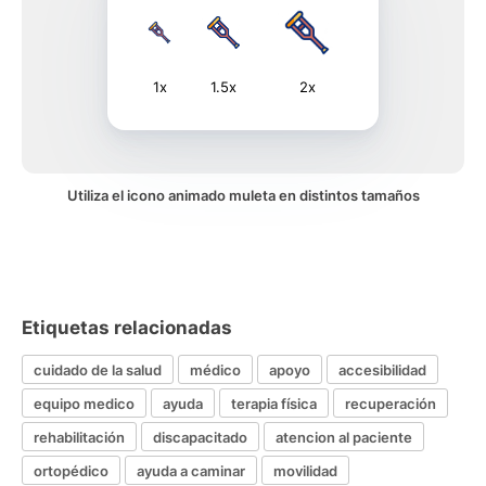
1x
1.5x
2x
Utiliza el icono animado muleta en distintos tamaños
Etiquetas relacionadas
cuidado de la salud
médico
apoyo
accesibilidad
equipo medico
ayuda
terapia física
recuperación
rehabilitación
discapacitado
atencion al paciente
ortopédico
ayuda a caminar
movilidad