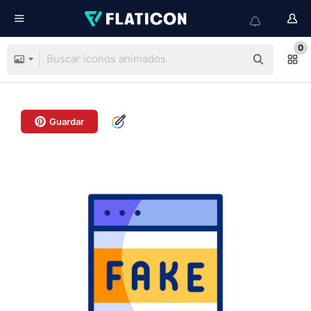
0
Guardar