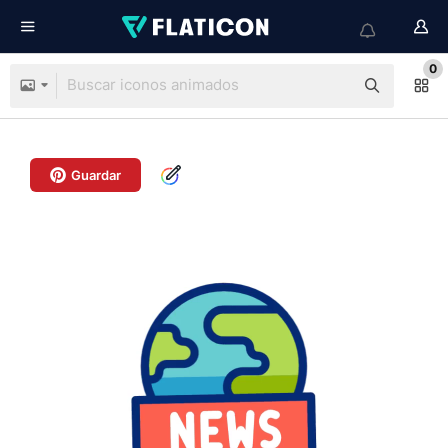
0
Guardar