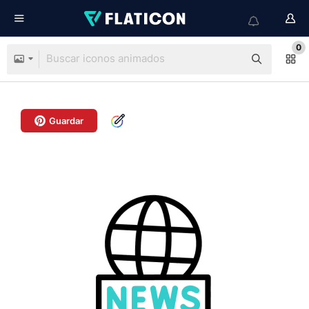
0
Guardar