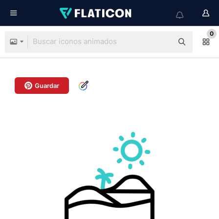
0
Guardar