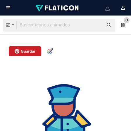
0
Guardar