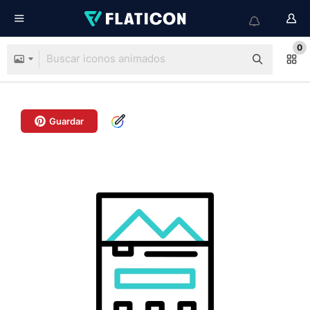
0
Guardar