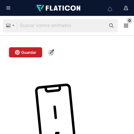
0
Guardar