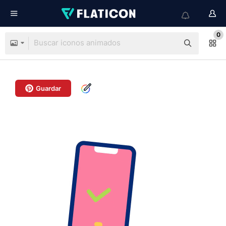
0
Guardar