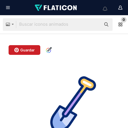
0
Guardar