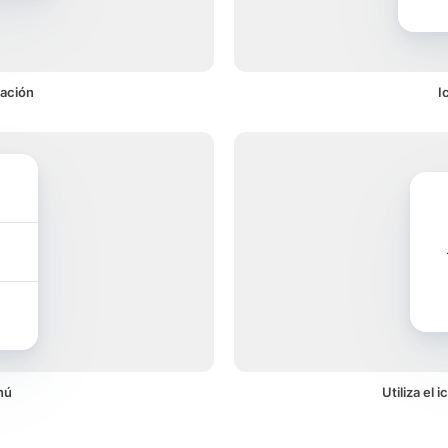
cación
I
nú
Utiliza el