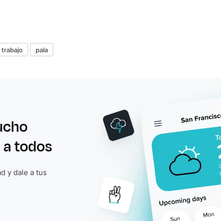
 trabajo
pala
ucho
 a todos
d y dale a tus