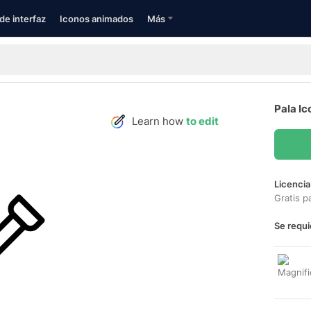
de interfaz
Iconos animados
Más
Pala Ic
Learn how
to edit
Licencia
Gratis p
Se requi