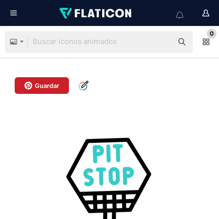
0
Guardar