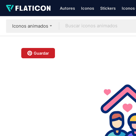
Autores
Iconos
Stickers
Iconos 
Iconos animados
Guardar