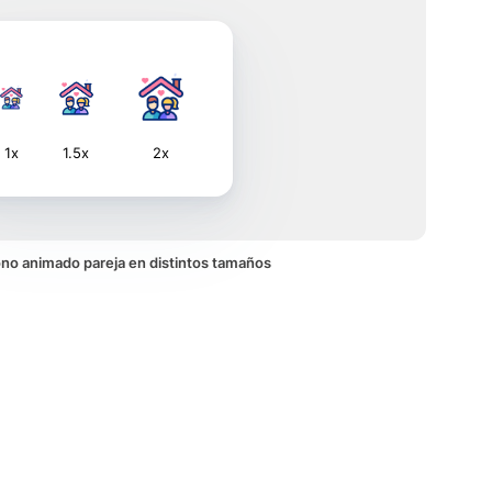
1x
1.5x
2x
icono animado pareja en distintos tamaños