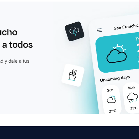
ucho
 a todos
d y dale a tus