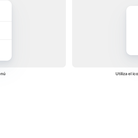
enú
Utiliza el 