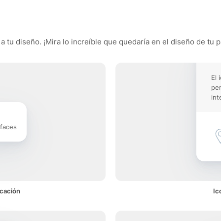
a tu diseño. ¡Mira lo increíble que quedaría en el diseño de tu p
El 
pe
int
rfaces
icación
Ic