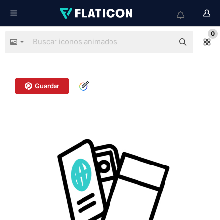
0
Guardar