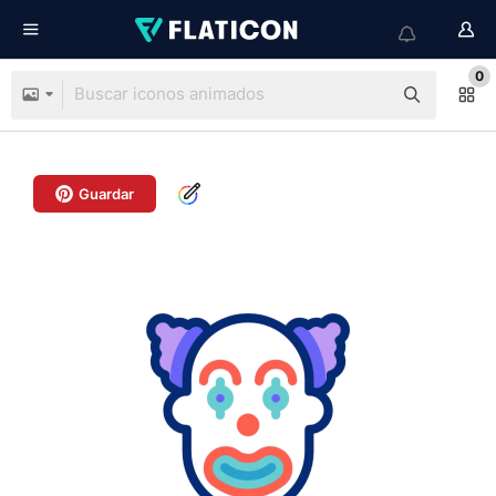
0
Guardar