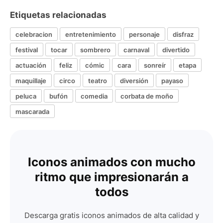
Etiquetas relacionadas
celebracion
entretenimiento
personaje
disfraz
festival
tocar
sombrero
carnaval
divertido
actuación
feliz
cómic
cara
sonreír
etapa
maquillaje
circo
teatro
diversión
payaso
peluca
bufón
comedia
corbata de moño
mascarada
Iconos animados con mucho
ritmo que impresionarán a
todos
Descarga gratis iconos animados de alta calidad y