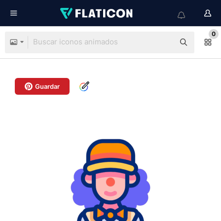
0
Guardar