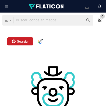
0
Guardar