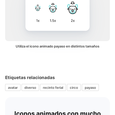
1x
1.5x
2x
Utiliza el icono animado payaso en distintos tamaños
Etiquetas relacionadas
avatar
diverso
recinto ferial
circo
payaso
Iconos animados con mucho