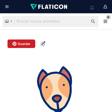
0
Guardar