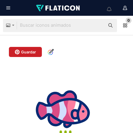
0
Guardar