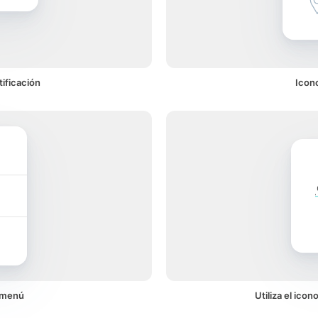
ificación
Icon
 menú
Utiliza el ico