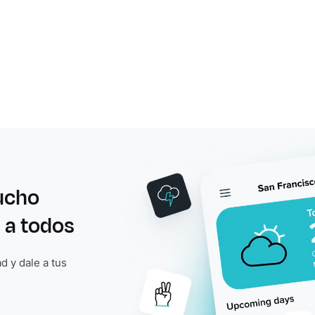
ucho
 a todos
d y dale a tus