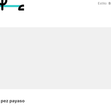
Estilo:
B
n pez payaso