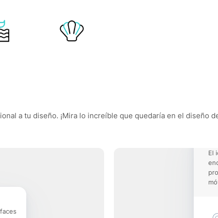
nal a tu diseño. ¡Mira lo increíble que quedaría en el diseño d
El 
enc
pro
móv
rfaces