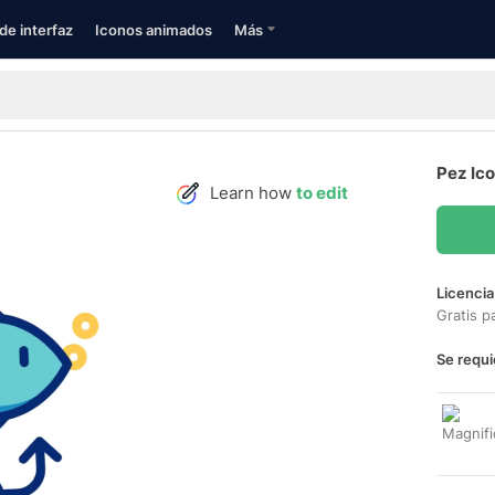
de interfaz
Iconos animados
Más
Pez Ic
Learn how
to edit
Licencia
Gratis p
Se requi