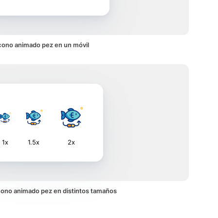
cono animado pez en un móvil
1x
1.5x
2x
 icono animado pez en distintos tamaños