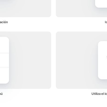
cación
I
nú
Utiliza el