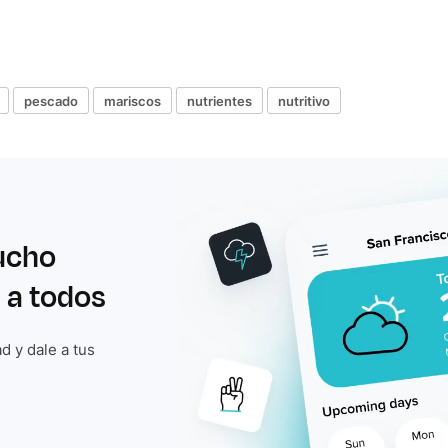
pescado
mariscos
nutrientes
nutritivo
ucho
 a todos
d y dale a tus