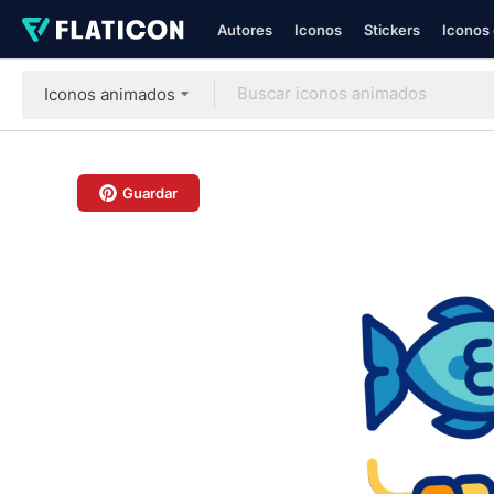
Autores
Iconos
Stickers
Iconos 
Iconos animados
Guardar