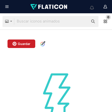
0
Guardar